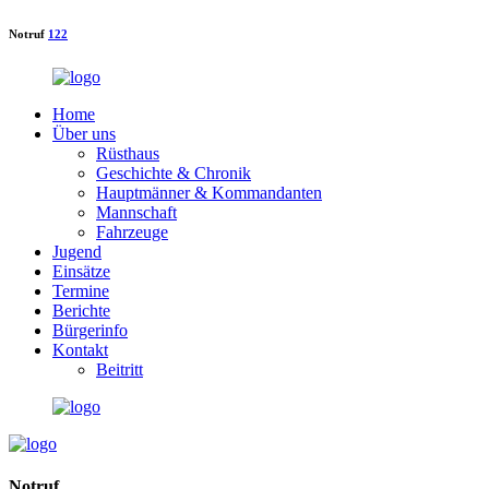
Notruf
122
Home
Über uns
Rüsthaus
Geschichte & Chronik
Hauptmänner & Kommandanten
Mannschaft
Fahrzeuge
Jugend
Einsätze
Termine
Berichte
Bürgerinfo
Kontakt
Beitritt
Notruf