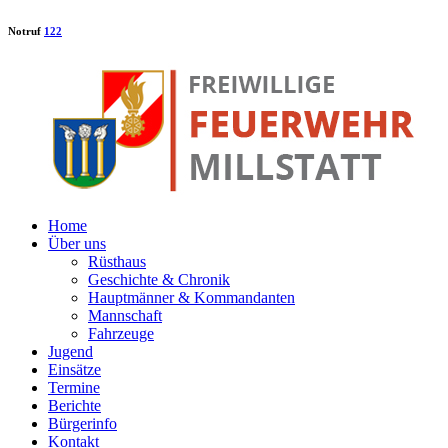
Notruf
122
Home
Über uns
Rüsthaus
Geschichte & Chronik
Hauptmänner & Kommandanten
Mannschaft
Fahrzeuge
Jugend
Einsätze
Termine
Berichte
Bürgerinfo
Kontakt