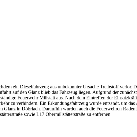
dem ein Dieselfahrzeug aus unbekannter Ursache Treibstoff verlor. Der
Auffahrt auf den Glanz blieb das Fahrzeug liegen. Aufgrund der zunäch
uständige Feuerwehr Millstatt aus. Nach dem Eintreffen der Einsatzkrä
kehr zu verhindern. Ein Erkundungsfahrzeug wurde entsandt, um das A
am Glanz in Döbriach. Daraufhin wurden auch die Feuerwehren Radenth
tätterstraße sowie L17 Obermillstätterstraße zu entfernen.