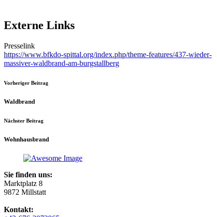
Externe Links
Presselink
https://www.bfkdo-spittal.org/index.php/theme-features/437-wieder-
massiver-waldbrand-am-burgstallberg
Vorheriger Beitrag
Waldbrand
Nächster Beitrag
Wohnhausbrand
Sie finden uns:
Marktplatz 8
9872 Millstatt
Kontakt: