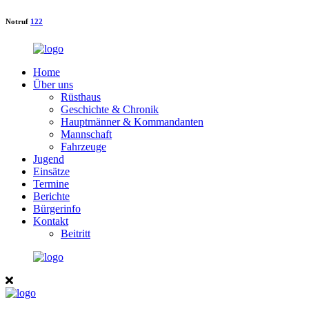
Notruf
122
Home
Über uns
Rüsthaus
Geschichte & Chronik
Hauptmänner & Kommandanten
Mannschaft
Fahrzeuge
Jugend
Einsätze
Termine
Berichte
Bürgerinfo
Kontakt
Beitritt