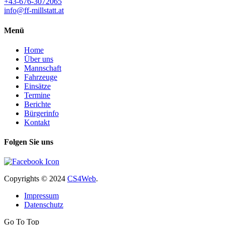
+43-676-3072065
info@ff-millstatt.at
Menü
Home
Über uns
Mannschaft
Fahrzeuge
Einsätze
Termine
Berichte
Bürgerinfo
Kontakt
Folgen Sie uns
Copyrights
© 2024
CS4Web
.
Impressum
Datenschutz
Go To Top