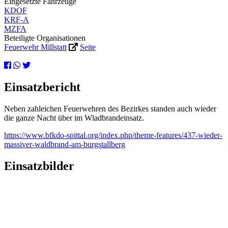
Eingesetzte Fahrzeuge
KDOF
KRF-A
MZFA
Beteiligte Organisationen
Feuerwehr Millstatt
Seite
Einsatzbericht
Neben zahleichen Feuerwehren des Bezirkes standen auch wieder
die ganze Nacht über im Wladbrandeinsatz.
https://www.bfkdo-spittal.org/index.php/theme-features/437-wieder-
massiver-waldbrand-am-burgstallberg
Einsatzbilder