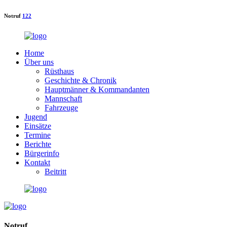
Notruf
122
Home
Über uns
Rüsthaus
Geschichte & Chronik
Hauptmänner & Kommandanten
Mannschaft
Fahrzeuge
Jugend
Einsätze
Termine
Berichte
Bürgerinfo
Kontakt
Beitritt
Notruf