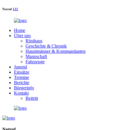
Notruf
122
Home
Über uns
Rüsthaus
Geschichte & Chronik
Hauptmänner & Kommandanten
Mannschaft
Fahrzeuge
Jugend
Einsätze
Termine
Berichte
Bürgerinfo
Kontakt
Beitritt
Notruf